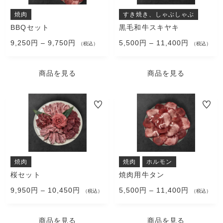
ら
ら
ま
ま
は
は
選
選
す。
す。
複
複
焼肉
すき焼き、しゃぶしゃぶ
択
択
オ
オ
数
数
BBQセット
黒毛和牛スキヤキ
で
で
プ
プ
の
の
き
9,250
円
–
9,750
円
き
5,500
円
–
11,400
円
シ
シ
バ
（税込）
バ
（税込）
ま
ま
ョ
ョ
リ
リ
す
す
ン
ン
エ
エ
商品を見る
商品を見る
は
は
ー
ー
商
商
シ
シ
品
品
ョ
ョ
こ
こ
ペ
ペ
ン
ン
の
の
ー
ー
が
が
商
商
ジ
ジ
あ
あ
品
品
か
か
り
り
に
に
ら
ら
ま
ま
は
は
選
選
す。
す。
複
複
焼肉
焼肉
ホルモン
択
択
オ
オ
数
数
桜セット
焼肉用牛タン
で
で
プ
プ
の
の
き
9,950
円
–
10,450
円
き
5,500
円
–
11,400
円
シ
シ
バ
（税込）
バ
（税込）
ま
ま
ョ
ョ
リ
リ
す
す
ン
ン
エ
エ
商品を見る
商品を見る
は
は