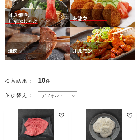
CHECKED PRODUCTS
注文履歴
その他
ORDER HISTORY
在庫あり
セール
ショッピングガイド
SHOPPING GUIDE
並び順
当店について
ABOUT US
お知らせ
NEWS
コンテンツ
10
CONTENT
検索結果：
件
よくある質問
並び替え：
FAQ
お問い合わせ
こ
CONTACT
こ
の
の
商
商
品
品
プライバシーポリシー
に
に