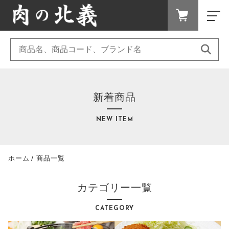
キーワード検索
FAVORITE
LOGIN
ランキング
すべて
RANKING
セール商品
こだわり検索
新着商品
すき焼き、しゃぶしゃぶ
SALE
親カテゴリ
キャンペーン
NEW ITEM
惣菜
CAMPAIGN
新着商品
NEW ITEM
焼肉
ホーム
商品一覧
子カテゴリ
カテゴリー一覧
CATEGORY
ホルモン
カテゴリー一覧
商品一覧
価格帯
PRODUCTS
CATEGORY
最近チェックした商品
～