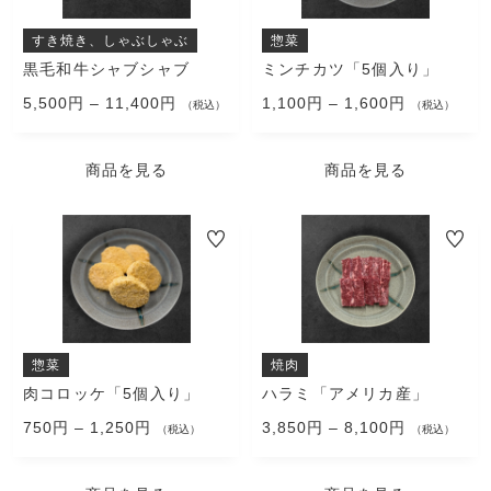
特定商取引法に基づく表記
は
は
複
複
すき焼き、しゃぶしゃぶ
惣菜
数
数
黒毛和牛シャブシャブ
ミンチカツ「5個入り」
の
の
5,500
円
–
11,400
円
1,100
円
–
1,600
円
バ
（税込）
バ
（税込）
リ
リ
エ
エ
商品を見る
商品を見る
ー
ー
シ
シ
ョ
ョ
こ
こ
ン
ン
の
の
が
が
商
商
あ
あ
品
品
り
り
に
に
ま
ま
は
は
す。
す。
複
複
惣菜
焼肉
オ
オ
数
数
肉コロッケ「5個入り」
ハラミ「アメリカ産」
プ
プ
の
の
750
円
–
1,250
円
3,850
円
–
8,100
円
シ
シ
バ
（税込）
バ
（税込）
ョ
ョ
リ
リ
ン
ン
エ
エ