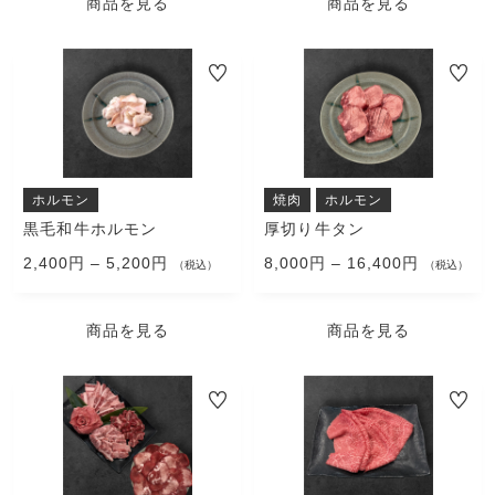
商品を見る
商品を見る
は
は
ー
ー
商
商
シ
シ
品
品
ョ
ョ
こ
こ
ペ
ペ
ン
ン
の
の
ー
ー
が
が
商
商
ジ
ジ
あ
あ
品
品
か
か
り
り
に
に
ら
ら
ま
ま
は
は
選
選
す。
す。
複
複
ホルモン
焼肉
ホルモン
択
択
オ
オ
数
数
黒毛和牛ホルモン
厚切り牛タン
で
で
プ
プ
の
の
き
2,400
円
–
5,200
円
き
8,000
円
–
16,400
円
シ
シ
バ
（税込）
バ
（税込）
ま
ま
ョ
ョ
リ
リ
す
す
ン
ン
エ
エ
商品を見る
商品を見る
は
は
ー
ー
商
商
シ
シ
品
品
ョ
ョ
こ
こ
ペ
ペ
ン
ン
の
の
ー
ー
が
が
商
商
ジ
ジ
あ
あ
品
品
か
か
り
り
に
に