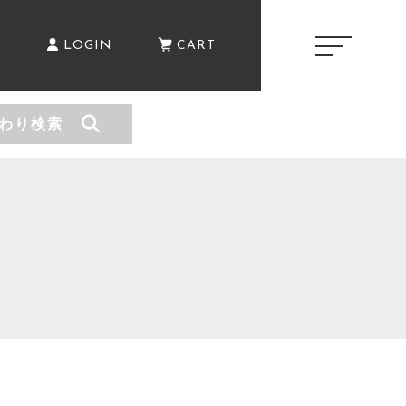
E
LOGIN
CART
わり検索
キャンペーン
CAMPAIGN
商品一覧
PRODUCTS
ショッピングガイド
セール