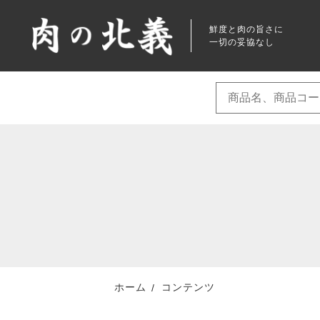
鮮度と肉の旨さに
一切の妥協なし
ランキング
親カテゴリ
RANKING
新着商品
NEW ITEM
価格帯
ホーム
コンテンツ
最近チェックした商品
～