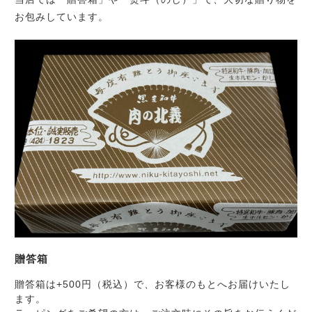
CHECKED PRODUCTS
お包みしています。
注文履歴
その他
ORDER HISTORY
在庫あり
セール
ショッピングガイド
SHOPPING GUIDE
並び順
当店について
ABOUT US
お知らせ
NEWS
コンテンツ
CONTENT
よくある質問
FAQ
お問い合わせ
CONTACT
贈答箱
贈答箱は+500円（税込）で、お客様のもとへお届けいたし
プライバシーポリシー
ます。