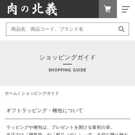
キーワード検索
FAVORITE
LOGIN
ランキング
すべて
RANKING
セール商品
こだわり検索
ショッピングガイド
すき焼き、しゃぶしゃぶ
SALE
親カテゴリ
キャンペーン
SHOPPING GUIDE
惣菜
CAMPAIGN
新着商品
NEW ITEM
焼肉
ホーム
ショッピングガイド
子カテゴリ
カテゴリー一覧
CATEGORY
ホルモン
ギフトラッピング・梱包について
商品一覧
価格帯
PRODUCTS
ラッピングや梱包は、プレゼントを開ける最初の扉。
最近チェックした商品
～
当店では「贈答箱」や「熨斗（のし）」で、大切な贈り物を